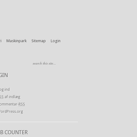
i
Maskinpark
Sitemap
Login
GIN
og ind
SS
af indlæg
ommentar-
RSS
ordPress.org
B COUNTER