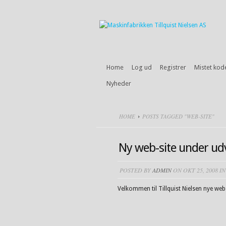
Home
Log ud
Registrer
Mistet kod
Nyheder
HOME
POSTS TAGGED "WEB-SITE"
Ny web-site under udv
POSTED BY
ADMIN
ON OKT 25, 2008 I
Velkommen til Tillquist Nielsen nye web-