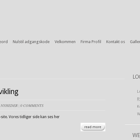
eord
Nulstil adgangskode
Velkommen
Firma Profil
Kontakt os
Galler
LO
ikling
L
R
N
NYHEDER
|
0 COMMENTS
K
W
site. Vores tidliger side kan ses her
read more
WE