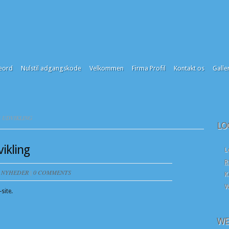
eord
Nulstil adgangskode
Velkommen
Firma Profil
Kontakt os
Galler
 UDVIKLING
LO
ikling
L
R
N
NYHEDER
|
0 COMMENTS
K
W
site.
WE