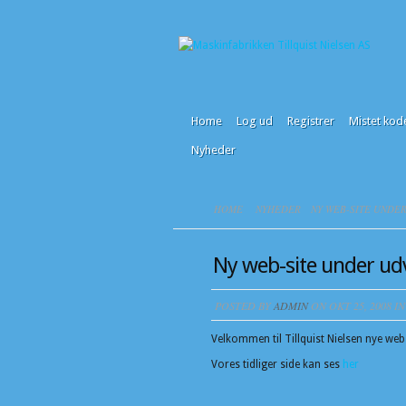
Home
Log ud
Registrer
Mistet kod
Nyheder
HOME
NYHEDER
NY WEB-SITE UNDER
Ny web-site under udv
POSTED BY
ADMIN
ON OKT 25, 2008 I
Velkommen til Tillquist Nielsen nye web-
Vores tidliger side kan ses
her