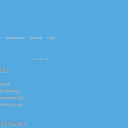
i
Maskinpark
Sitemap
Login
GIN
og ind
SS
af indlæg
ommentar-
RSS
ordPress.org
B COUNTER