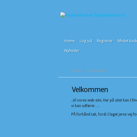
Home
Log ud
Registrer
Mistet kod
Nyheder
HOME
VELKOMMEN
Velkommen
..til vores web-site. Her på sitet kan 
vi kan udfører….
PÅ forhånd tak, fordi I laget jeres vej fo