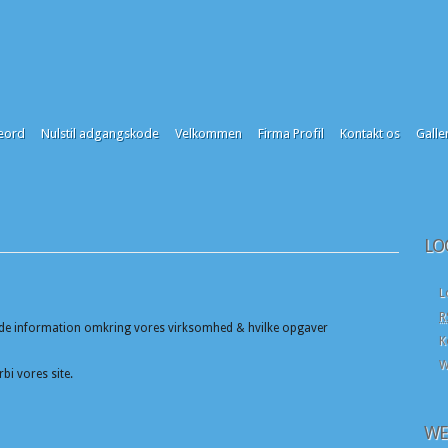
eord
Nulstil adgangskode
Velkommen
Firma Profil
Kontakt os
Galler
LO
L
R
I finde information omkring vores virksomhed & hvilke opgaver
K
W
rbi vores site.
WE