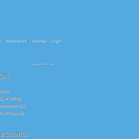
i
Maskinpark
Sitemap
Login
GIN
og ind
SS
af indlæg
ommentar-
RSS
ordPress.org
B COUNTER