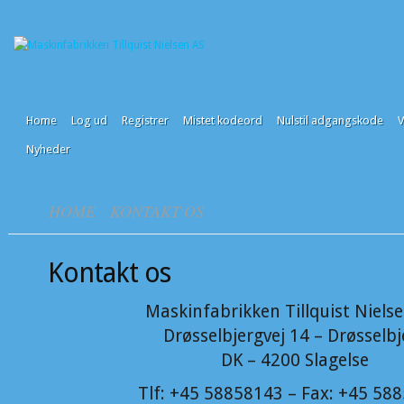
Home
Log ud
Registrer
Mistet kodeord
Nulstil adgangskode
Nyheder
HOME
KONTAKT OS
Kontakt os
Maskinfabrikken Tillquist Niels
Drøsselbjergvej 14 – Drøsselbj
DK – 4200 Slagelse
Tlf: +45 58858143 – Fax: +45 58