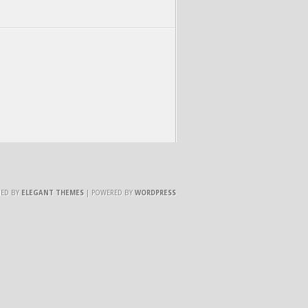
NED BY
ELEGANT THEMES
| POWERED BY
WORDPRESS