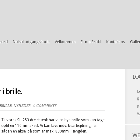
eord
Nulstil adgangskode
Velkommen
Firma Profil
Kontakt os
Galler
LO
i brille.
L
R
BRILLE
,
NYHEDER
|
0 COMMENTS
K
W
Til vores SL-253 drejebænk har vi en hyd brille som kan tage
optil en 110mm aksel. Vi kan lave indv. bearbejdning i en
sådan en aksel på som er max. 800mm i længden.
WE