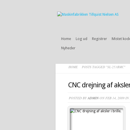
Home
Log ud
Registrer
Mistet kod
Nyheder
HOME
POSTS TAGGED "SL-253BMC"
CNC drejning af aksler 
POSTED BY
ADMIN
ON FEB 14, 2009 IN