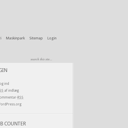
i
Maskinpark
Sitemap
Login
GIN
og ind
SS
af indlæg
ommentar-
RSS
ordPress.org
B COUNTER