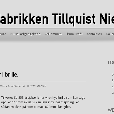
eord
Nulstil adgangskode
Velkommen
Firma Profil
Kontakt os
Galler
LO
i brille.
L
R
BRILLE
,
NYHEDER
|
0 COMMENTS
K
W
Til vores SL-253 drejebænk har vi en hyd brille som kan tage
optil en 110mm aksel. Vi kan lave indv. bearbejdning i en
sådan en aksel på som er max. 800mm i længden.
WE