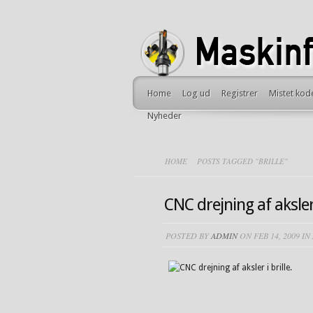
Home
Log ud
Registrer
Mistet kod
Nyheder
HOME
POSTS TAGGED "BRILLE"
CNC drejning af aksler 
POSTED BY
ADMIN
ON FEB 14, 2009 IN