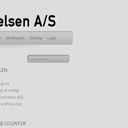
i
Maskinpark
Sitemap
Login
GIN
og ind
SS
af indlæg
ommentar-
RSS
ordPress.org
B COUNTER